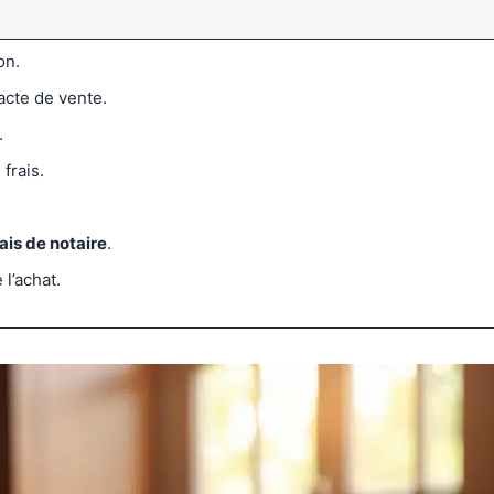
on.
’acte de vente.
.
frais.
rais de notaire
.
 l’achat.