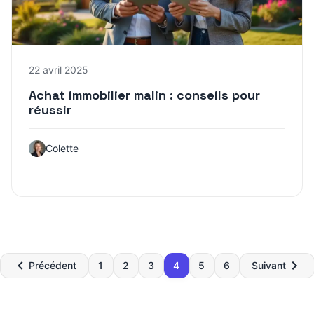
22 avril 2025
Achat immobilier malin : conseils pour
réussir
Colette
Pagination
Précédent
1
2
3
4
5
6
Suivant
des
publications