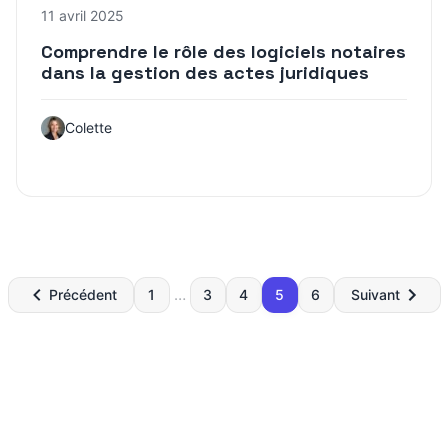
11 avril 2025
Comprendre le rôle des logiciels notaires
dans la gestion des actes juridiques
Colette
Pagination
…
Précédent
1
3
4
5
6
Suivant
des
publications