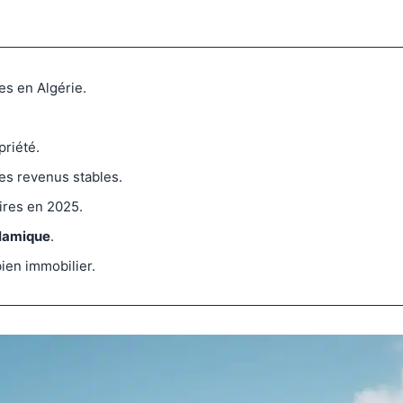
es en Algérie.
priété.
es revenus stables.
ires en 2025.
slamique
.
bien immobilier.